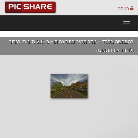
כניסה
Togg
navi
להמחשה בלבד - גודל הקיר בתמונה הוא כ-2.5 מ' ניתן לגרור
ולהזיז את התמונה