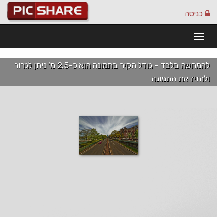
כניסה
Togg
navi
להמחשה בלבד - גודל הקיר בתמונה הוא כ-2.5 מ' ניתן לגרור
ולהזיז את התמונה