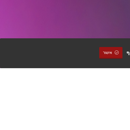
ף
אישור