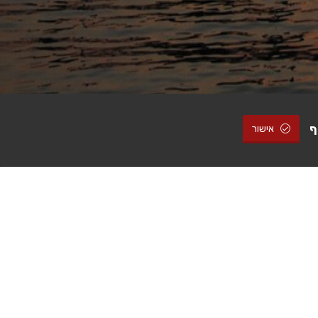
ף
אישור