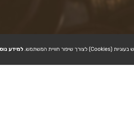
ורך שיפור חוויית המשתמש.
למידע נוס
לא פורסמו תמונות ע"י gilad imas עדיין