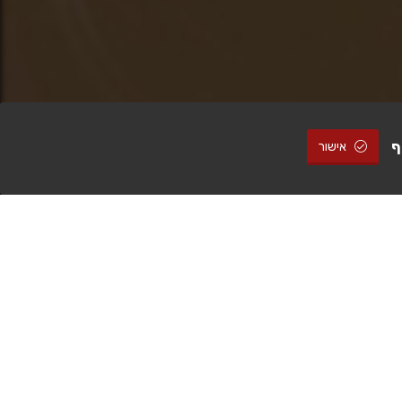
ף
אישור