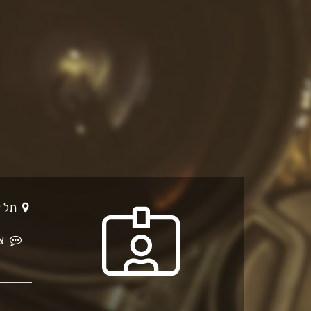
תל אביב -יפו
צר