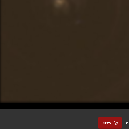
ף
אישור