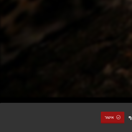
ף
אישור