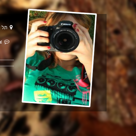
תל אביב -יפו
צר