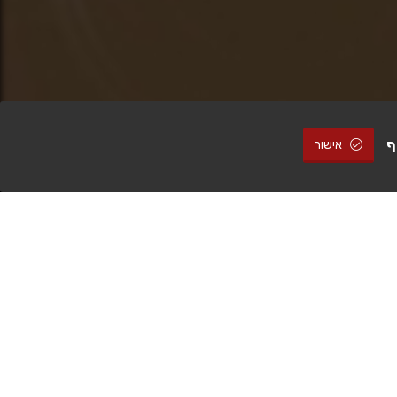
ף
אישור