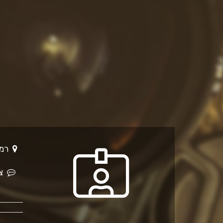
רמת השרון
צר