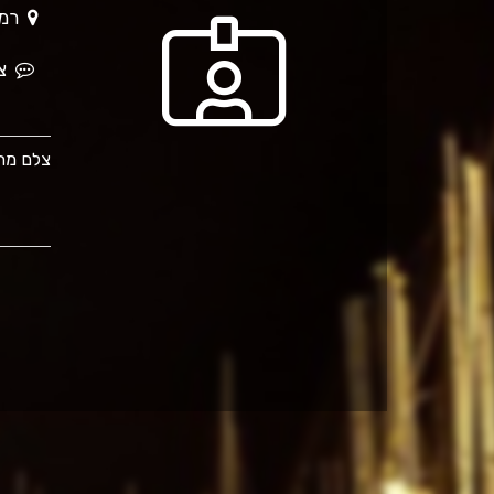
רמת השרון
צר
צלם מתח