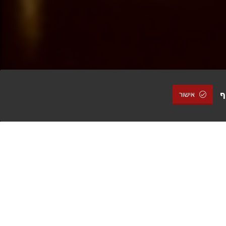
ף
אישור
להזמנה