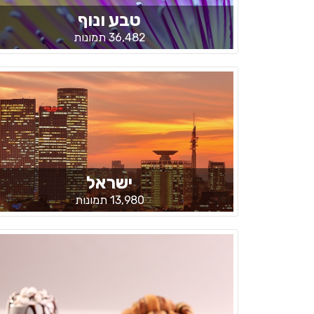
טבע ונוף
36,482 תמונות
ישראל
13,980 תמונות