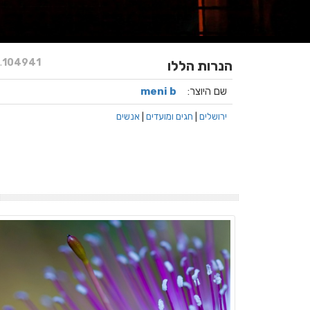
.
104941
הנרות הללו
שם היוצר:
meni b
ירושלים
|
חגים ומועדים
|
אנשים