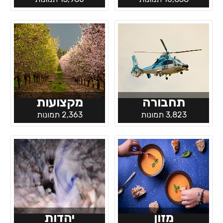
תחבורה
מקצועות
3,823 תמונות
2,363 תמונות
מזון
יהדות