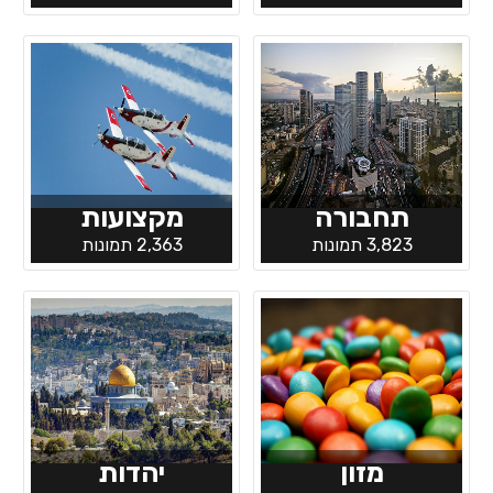
תחבורה
מקצועות
3,823 תמונות
2,363 תמונות
מזון
יהדות