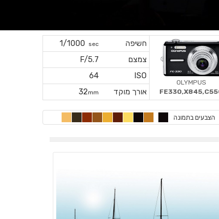
חשיפה
1/1000
sec
צמצם
F/5.7
64
ISO
OLYMPUS
אורך מוקד
32
FE330,X845,C55
mm
הצבעים בתמונה