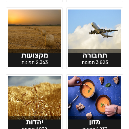
תחבורה
מקצועות
3,823 תמונות
2,363 תמונות
מזון
יהדות