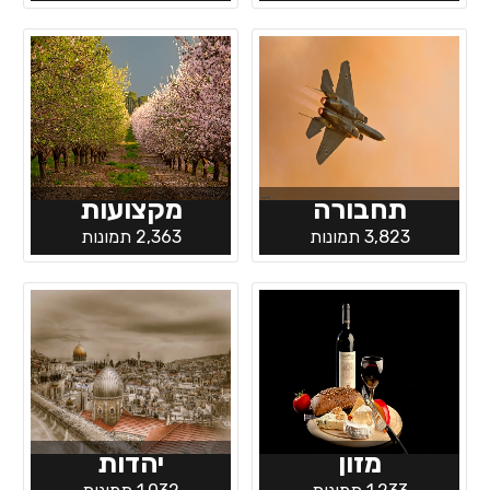
תחבורה
מקצועות
3,823 תמונות
2,363 תמונות
מזון
יהדות