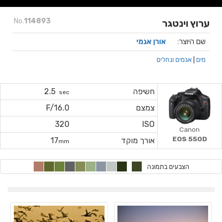
No.
114893
ערוץ וינטגר
שם היוצר:
אורן אגמי
מים
|
אגמים ונחלים
חשיפה
2.5
sec
צמצם
F/16.0
320
ISO
Canon
EOS 550D
אורך מוקד
17
mm
הצבעים בתמונה