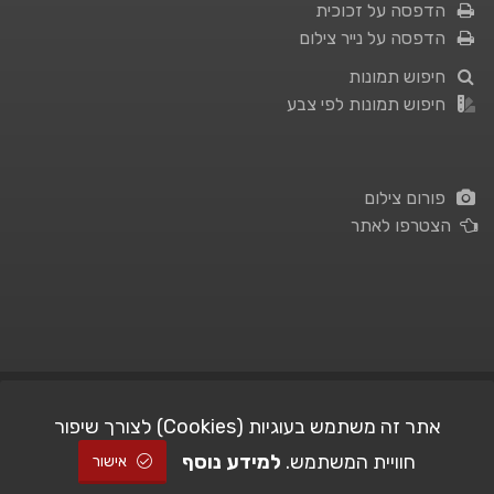
הדפסה על זכוכית
הדפסה על נייר צילום
חיפוש תמונות
חיפוש תמונות לפי צבע
פורום צילום
הצטרפו לאתר
תנאי השימוש
|
מדיניות פרטיות
אתר זה משתמש בעוגיות (Cookies) לצורך שיפור
חוויית המשתמש.
למידע נוסף
| Picshare.co.il - כל הזכויות שמורות
STUDIO101
© All Rights Reserved |
אישור
2005-2026 ©