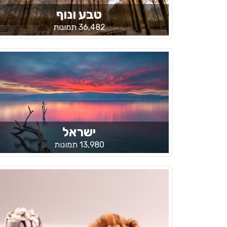
טבע ונוף
36,482 תמונות
ישראל
13,980 תמונות