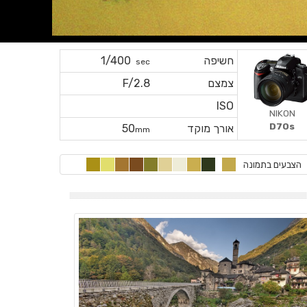
חשיפה
1/400
sec
צמצם
F/2.8
ISO
NIKON
D70s
אורך מוקד
50
mm
הצבעים בתמונה