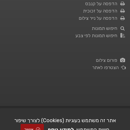
הדפסה על קנבס
הדפסה על זכוכית
הדפסה על נייר צילום
חיפוש תמונות
חיפוש תמונות לפי צבע
פורום צילום
הצטרפו לאתר
תנאי השימוש
|
מדיניות פרטיות
אתר זה משתמש בעוגיות (Cookies) לצורך שיפור
חוויית המשתמש.
למידע נוסף
| Picshare.co.il - כל הזכויות שמורות
STUDIO101
© All Rights Reserved |
אישור