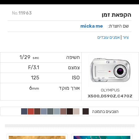
No.
11963
הקפאת זמן
שם היוצרת:
micka me
ציור
|
אמנים עובדים
חשיפה
1/29
sec
צמצם
F/3.1
125
ISO
אורך מוקד
6
mm
OLYMPUS
X500,D590Z,C470Z
הצבעים בתמונה