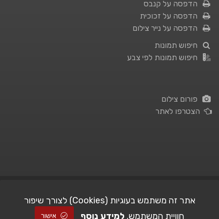
הדפסה על קנבס
הדפסה על זכוכית
הדפסה על נייר צילום
חיפוש תמונות
חיפוש תמונות לפי צבע
פורום צילום
הצטרפו לאתר
תנאי השימוש
|
מדיניות פרטיות
אתר זה משתמש בעוגיות (Cookies) לצורך שיפור
חוויית המשתמש.
למידע נוסף
| Picshare.co.il - כל הזכויות שמורות
STUDIO101
© All Rights Reserved |
אישור