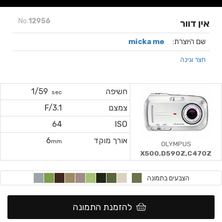
No.
12956
אין דוור
שם היוצרת:
micka me
חצר וגינה
חשיפה
1/59
sec
צמצם
F/3.1
64
ISO
אורך מוקד
6
mm
OLYMPUS
X500,D590Z,C470Z
הצבעים בתמונה
להזמנת התמונה