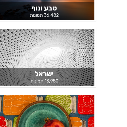
טבע ונוף
36,482 תמונות
ישראל
13,980 תמונות