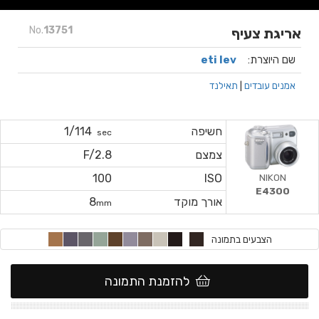
No.
13751
אריגת צעיף
שם היוצרת:
eti lev
אמנים עובדים
|
תאילנד
חשיפה
1/114
sec
צמצם
F/2.8
NIKON
100
ISO
E4300
אורך מוקד
8
mm
הצבעים בתמונה
להזמנת התמונה