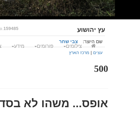
o.
159485
עץ יהושוע
שם היוצר:
צבי שחר
צילומים
פורומים
מידע
צ
עצים
|
מרכז הארץ
500
אופס... משהו לא בסדר