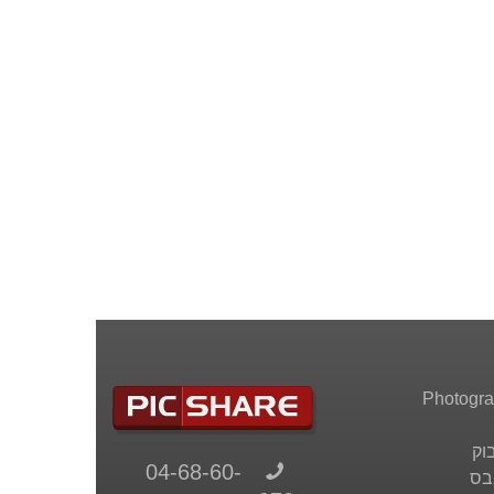
וק
04-68-60-
בס