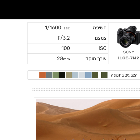
חשיפה
1/1600
sec
צמצם
F/3.2
100
ISO
SONY
ILCE-7M2
אורך מוקד
28
mm
הצבעים בתמונה