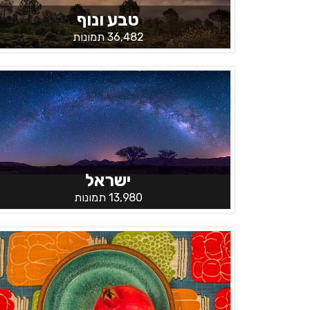
טבע ונוף
36,482 תמונות
ישראל
13,980 תמונות