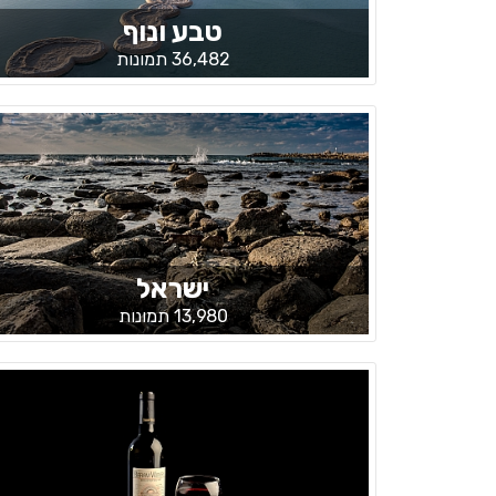
טבע ונוף
36,482 תמונות
ישראל
13,980 תמונות