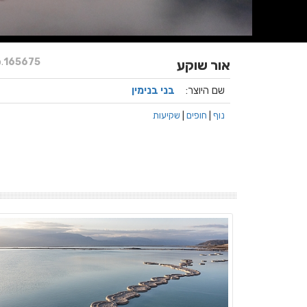
.
165675
אור שוקע
שם היוצר:
בני בנימין
נוף
|
חופים
|
שקיעות