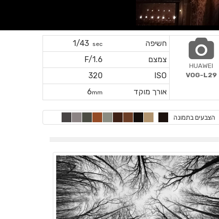
חשיפה
1/43
sec
צמצם
F/1.6
HUAWEI
320
ISO
VOG-L29
אורך מוקד
6
mm
הצבעים בתמונה