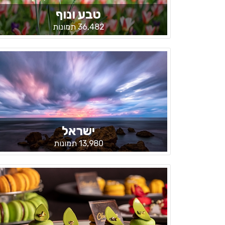
טבע ונוף
36,482 תמונות
ישראל
13,980 תמונות