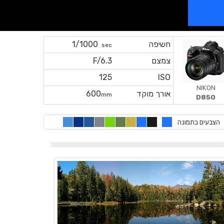
חשיפה
1/1000
sec
צמצם
F/6.3
125
ISO
NIKON
אורך מוקד
600
mm
D850
הצבעים בתמונה