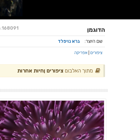
.
168091
הדוגמן
שם היוצר:
גרא נויפלד
ציפורים
|
אפריקה
מתוך האלבום
ציפורים ןחיות אחרות