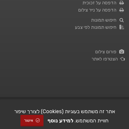
הדפסה על זכוכית
הדפסה על נייר צילום
חיפוש תמונות
חיפוש תמונות לפי צבע
פורום צילום
הצטרפו לאתר
תנאי השימוש
|
מדיניות פרטיות
אתר זה משתמש בעוגיות (Cookies) לצורך שיפור
חוויית המשתמש.
למידע נוסף
| Picshare.co.il - כל הזכויות שמורות
STUDIO101
© All Rights Reserved |
אישור
2005-2026 ©