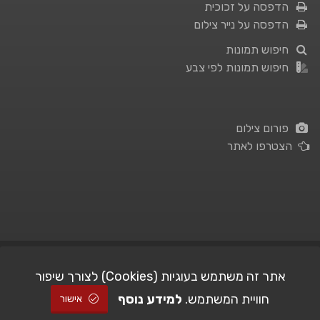
הדפסה על זכוכית
הדפסה על נייר צילום
חיפוש תמונות
חיפוש תמונות לפי צבע
פורום צילום
הצטרפו לאתר
תנאי השימוש
|
מדיניות פרטיות
אתר זה משתמש בעוגיות (Cookies) לצורך שיפור
חוויית המשתמש.
למידע נוסף
| Picshare.co.il - כל הזכויות שמורות
STUDIO101
© All Rights Reserved |
אישור
2005-2026 ©