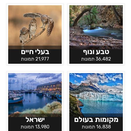
טבע ונוף
בעלי חיים
36,482 תמונות
21,977 תמונות
מקומות בעולם
ישראל
16,838 תמונות
13,980 תמונות