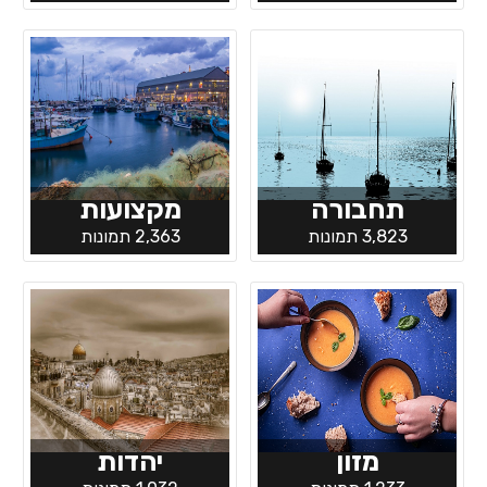
תחבורה
מקצועות
3,823 תמונות
2,363 תמונות
מזון
יהדות