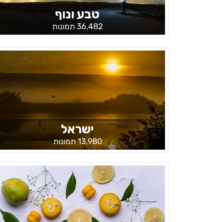
טבע ונוף
36,482 תמונות
ישראל
13,980 תמונות