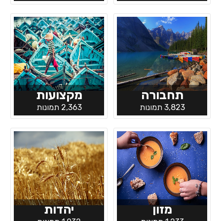
תחבורה
מקצועות
3,823 תמונות
2,363 תמונות
מזון
יהדות