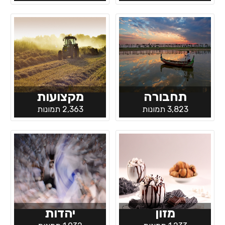
תחבורה
מקצועות
3,823 תמונות
2,363 תמונות
מזון
יהדות