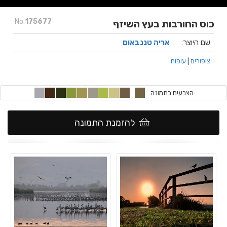
No.
175677
כוס החורבות בעץ השיזף
שם היוצר:
אריה טננבאום
ציפורים
|
עופות
הצבעים בתמונה
להזמנת התמונה