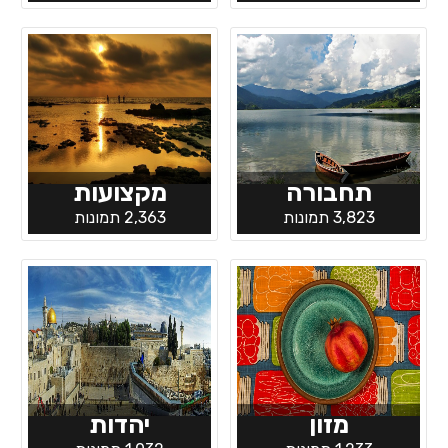
תחבורה
מקצועות
3,823 תמונות
2,363 תמונות
מזון
יהדות