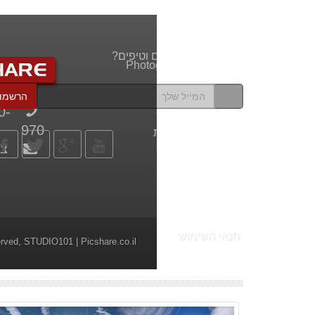
רוצים לקבל עדכונים וטיפים?
Photography Website
מדריכי וידאו
הרשמו
פיקשר בפייסבוק
0-
הדפסה על קנבס
970
הדפסה על זכוכית
צר
צילום חתונה
פירסום באתר
תנאי השימוש
erved,
STUDIO101
| Picshare.co.il