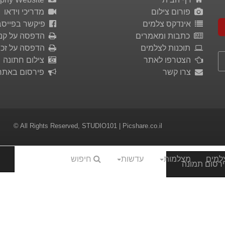
פורום צילום
מדריכי וידאו
אינדקס צלמים
פיקשר בפייסב
כתבות ומאמרים
הדפסה על קנ
תוכנות לצלמים
הדפסה על זכו
הצטרפו לאתר
צילום חתונה
צרו קשר
פירסום באתר
© All Rights Reserved,
STUDIO101
| Picshare.co.il
למים
מצלמות
עדשות
חיפוש
רסום תמונה