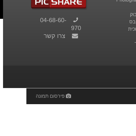
וק
04-68-60-
בס
970
כית
צרו קשר
פירסום תמונה