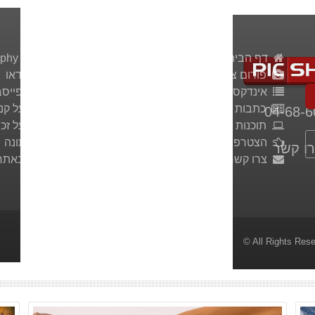
דף הבית
Photography Website
פורום צילום
מדריכי וידאו
אינדקס צלמים
פיקשר בפייסב
כתבות ומאמרים
הדפסה על קנ
04-68-6
תוכנות לצלמים
הדפסה על זכו
הצטרפו לאתר
צילום חתונה
ו קשר
צרו קשר
פירסום באתר
© All Rights Res