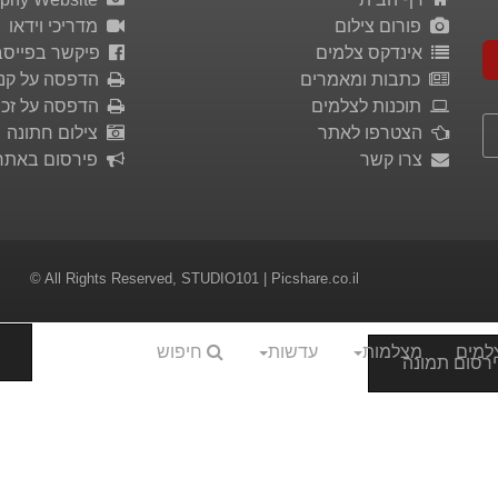
פורום צילום
מדריכי וידאו
אינדקס צלמים
פיקשר בפייסב
כתבות ומאמרים
הדפסה על קנ
תוכנות לצלמים
הדפסה על זכו
הצטרפו לאתר
צילום חתונה
צרו קשר
פירסום באתר
© All Rights Reserved,
STUDIO101
| Picshare.co.il
למים
מצלמות
עדשות
חיפוש
רסום תמונה