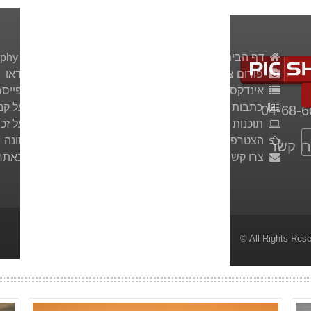
דף הבית
Photography Website
פורום צילום
מדריכי וידאו
אינדקס צלמים
פיקשר בפייסב
כתבות ומאמרים
הדפסה על קנ
04-68-6
תוכנות לצלמים
הדפסה על זכו
הצטרפו לאתר
צילום חתונה
ו קשר
צרו קשר
פירסום באתר
© All Rights Res