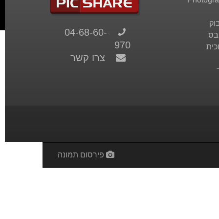
וק
04-68-60-
בס
970
כית
צרו קשר
פירסום תמונה