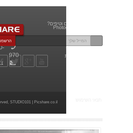
רוצים לקבל עדכונים וטיפים?
Photography Website
מדריכי וידאו
הרשמו
פיקשר בפייסבוק
0-
הדפסה על קנבס
970
הדפסה על זכוכית
צר
צילום חתונה
פירסום באתר
תנאי השימוש
erved,
STUDIO101
| Picshare.co.il