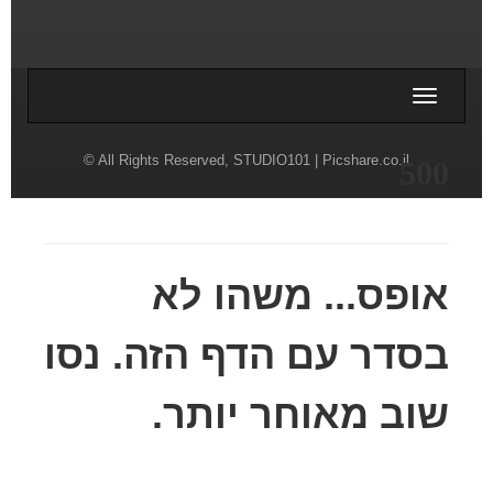
Toggle
תנאי השימוש
navigati
© All Rights Reserved,
STUDIO101
| Picshare.co.il
500
אופס... משהו לא
בסדר עם הדף הזה. נסו
שוב מאוחר יותר.