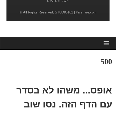
תנאי השימוש
© All Rights Reserved,
STUDIO101
| Picshare.co.il
Togg
navig
500
אופס... משהו לא בסדר
עם הדף הזה. נסו שוב