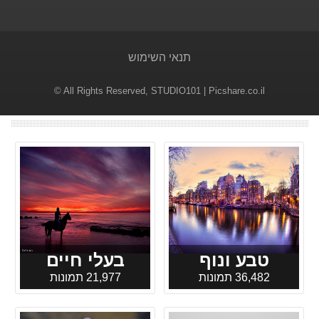
תנאי השימוש
© All Rights Reserved,
STUDIO101
| Picshare.co.il
טבע ונוף
בעלי חיים
36,482 תמונות
21,977 תמונות