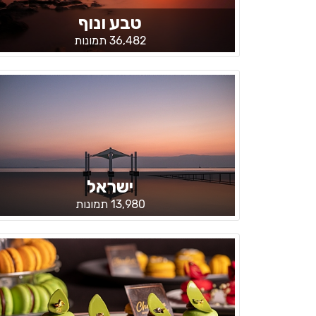
טבע ונוף
36,482 תמונות
ישראל
13,980 תמונות