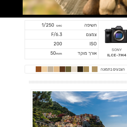
חשיפה
1/250
sec
צמצם
F/6.3
200
ISO
SONY
אורך מוקד
50
mm
ILCE-7M4
הצבעים בתמונה