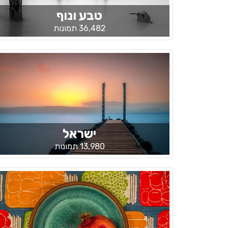
טבע ונוף
36,482 תמונות
ישראל
13,980 תמונות