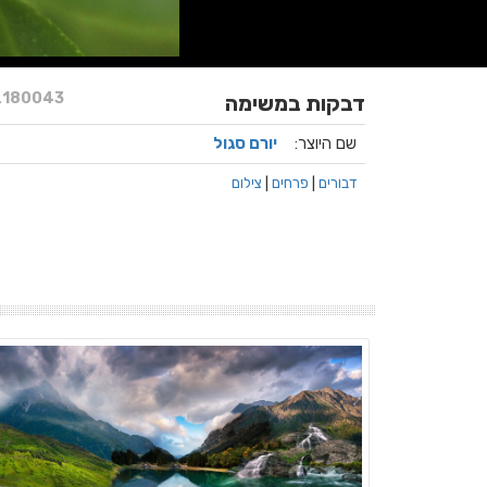
.
180043
דבקות במשימה
שם היוצר:
יורם סגול
דבורים
|
פרחים
|
צילום