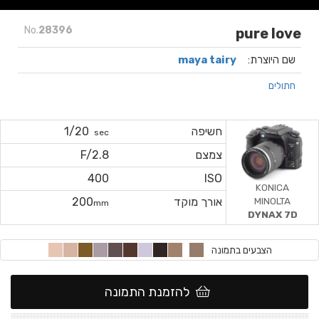
No.
28396
pure love
שם היוצרת:
maya tairy
חתולים
חשיפה
1/20
sec
צמצם
F/2.8
400
ISO
KONICA
MINOLTA
אורך מוקד
200
mm
DYNAX 7D
הצבעים בתמונה
להזמנת התמונה