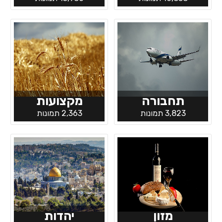
תחבורה
מקצועות
3,823 תמונות
2,363 תמונות
מזון
יהדות