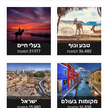
טבע ונוף
בעלי חיים
36,482 תמונות
21,977 תמונות
מקומות בעולם
ישראל
16,838 תמונות
13,980 תמונות