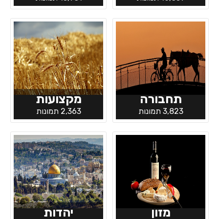
תחבורה
מקצועות
3,823 תמונות
2,363 תמונות
מזון
יהדות