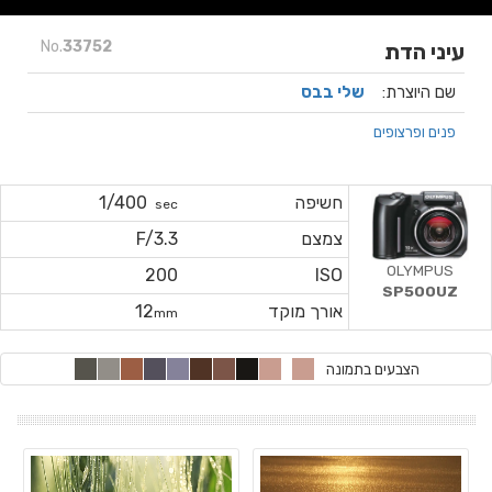
No.
33752
עיני הדת
שם היוצרת:
שלי בבס
פנים ופרצופים
חשיפה
1/400
sec
צמצם
F/3.3
OLYMPUS
200
ISO
SP500UZ
אורך מוקד
12
mm
הצבעים בתמונה