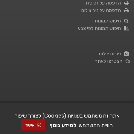
הדפסה על זכוכית
הדפסה על נייר צילום
חיפוש תמונות
חיפוש תמונות לפי צבע
פורום צילום
הצטרפו לאתר
תנאי השימוש
|
מדיניות פרטיות
אתר זה משתמש בעוגיות (Cookies) לצורך שיפור
חוויית המשתמש.
למידע נוסף
| Picshare.co.il - כל הזכויות שמורות
STUDIO101
© All Rights Reserved |
אישור
2005-2026 ©