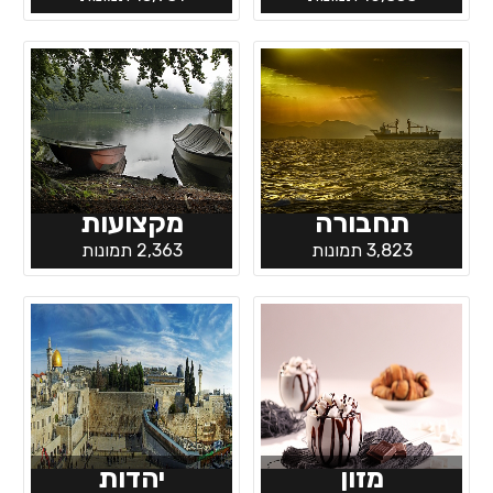
תחבורה
מקצועות
3,823 תמונות
2,363 תמונות
מזון
יהדות