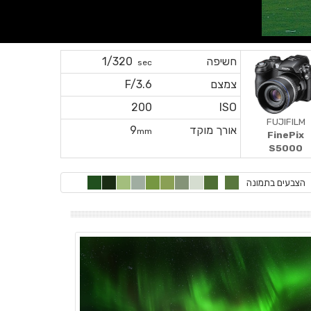
חשיפה
1/320
sec
צמצם
F/3.6
200
ISO
FUJIFILM
אורך מוקד
9
mm
FinePix
S5000
הצבעים בתמונה