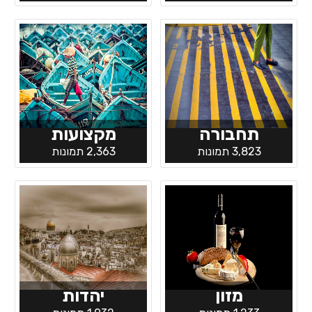
תחבורה
מקצועות
3,823 תמונות
2,363 תמונות
מזון
יהדות