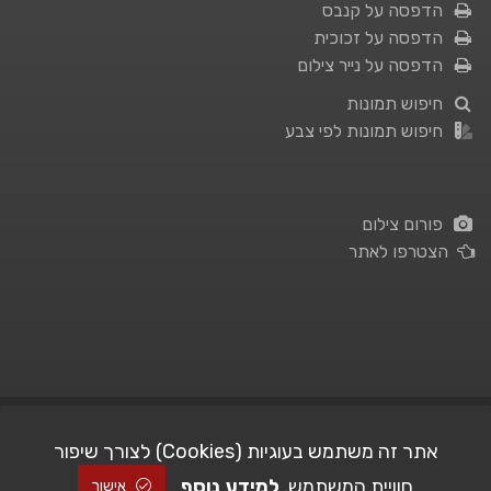
הדפסה על קנבס
הדפסה על זכוכית
הדפסה על נייר צילום
חיפוש תמונות
חיפוש תמונות לפי צבע
פורום צילום
הצטרפו לאתר
תנאי השימוש
|
מדיניות פרטיות
אתר זה משתמש בעוגיות (Cookies) לצורך שיפור
חוויית המשתמש.
למידע נוסף
| Picshare.co.il - כל הזכויות שמורות
STUDIO101
© All Rights Reserved |
אישור