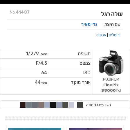
No.
41487
עולה רגל
שם היוצר:
גדי מאיר
ירושלים
|
אנשים
חשיפה
1/279
sec
צמצם
F/4.5
64
ISO
FUJIFILM
אורך מוקד
44
mm
FinePix
S8000fd
הצבעים בתמונה