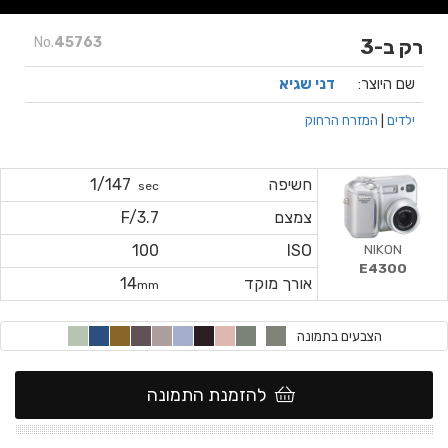
No.
45763
רק ב-3
שם היוצר:
דני שגיא
ילדים
|
המזרח הרחוק
חשיפה
1/147
sec
צמצם
F/3.7
NIKON
100
ISO
E4300
אורך מוקד
14
mm
הצבעים בתמונה
להזמנת התמונה